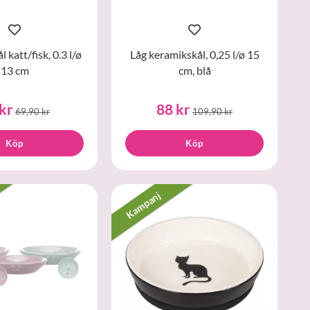
 katt/fisk, 0.3 l/ø
Låg keramikskål, 0,25 l/ø 15
13 cm
cm, blå
kr
88 kr
69,90 kr
109,90 kr
Köp
Köp
Kampanj