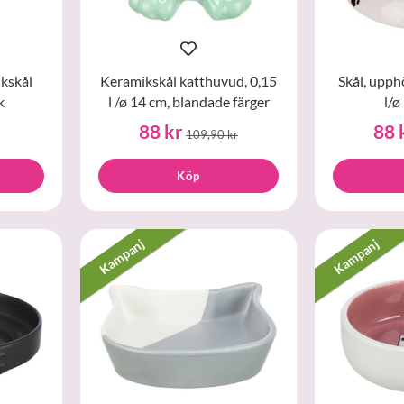
kskål
Keramikskål katthuvud, 0,15
Skål, upph
k
l /ø 14 cm, blandade färger
l/ø
88 kr
88 
109,90 kr
Köp
Kampanj
Kampanj