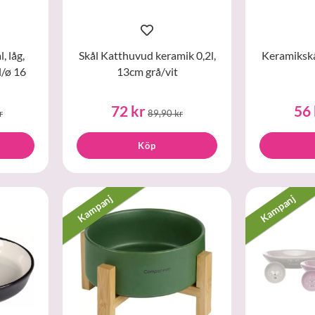
 låg,
Skål Katthuvud keramik 0,2l,
Keramikskål
l/ø 16
13cm grå/vit
72 kr
56 
r
89,90 kr
Köp
Kampanj
Kampanj