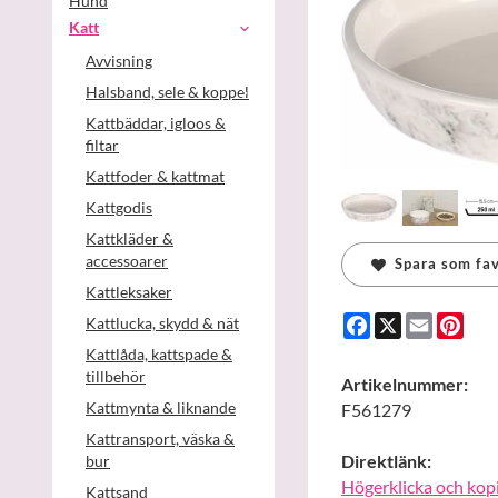
Hund
Katt
Avvisning
Halsband, sele & koppel
Kattbäddar, igloos &
filtar
Kattfoder & kattmat
Kattgodis
Kattkläder &
accessoarer
Spara som fav
Kattleksaker
Facebook
X
Email
Pint
Kattlucka, skydd & nät
Kattlåda, kattspade &
tillbehör
Artikelnummer:
Kattmynta & liknande
F561279
Kattransport, väska &
Direktlänk:
bur
Högerklicka och kop
Kattsand