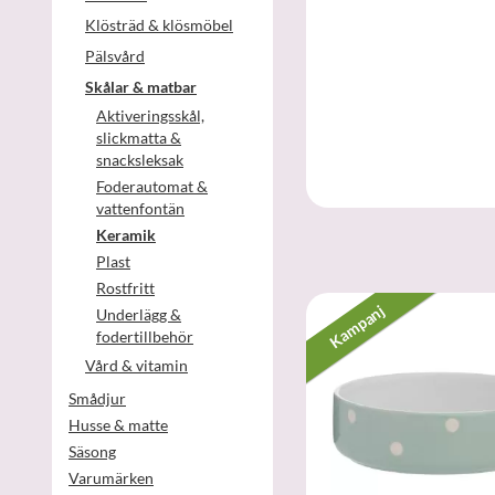
Klösträd & klösmöbel
Pälsvård
Skålar & matbar
Aktiveringsskål,
slickmatta &
snacksleksak
Foderautomat &
vattenfontän
Keramik
Plast
Rostfritt
Kampanj
Underlägg &
fodertillbehör
Vård & vitamin
Smådjur
Husse & matte
Säsong
Varumärken