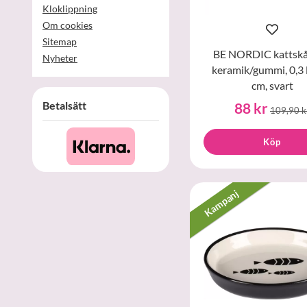
Kloklippning
Om cookies
Sitemap
BE NORDIC kattskål,
Nyheter
keramik/gummi, 0,3 
cm, svart
Betalsätt
88 kr
109,90 k
Köp
Kampanj