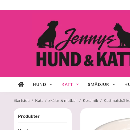
HUND
KATT
SMÅDJUR
HU
Startsida
/
Katt
/
Skålar & matbar
/
Keramik
/
Kattmatskål k
Produkter