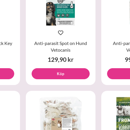
ck Key
Anti-parasit Spot on Hund
Anti-par
Vetocanis
V
129,90 kr
9
Köp