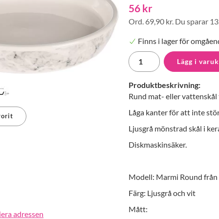
56 kr
Ord.
69,90 kr
. Du sparar
13
Finns i lager för omgåen
Lägg i varu
Produktbeskrivning:
Rund mat- eller vattenskål 
Låga kanter för att inte st
orit
Ljusgrå mönstrad skål i ker
erest
Diskmaskinsäker.
Modell: Marmi Round från
Färg: Ljusgrå och vit
Mått:
iera adressen