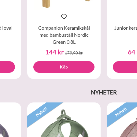
i oval
Companion Keramikskål
Junior kera
med bambuställ Nordic
Green 0,8L
144 kr
64 
179,90 kr
Köp
NYHETER
Nyhet!
Nyhet!