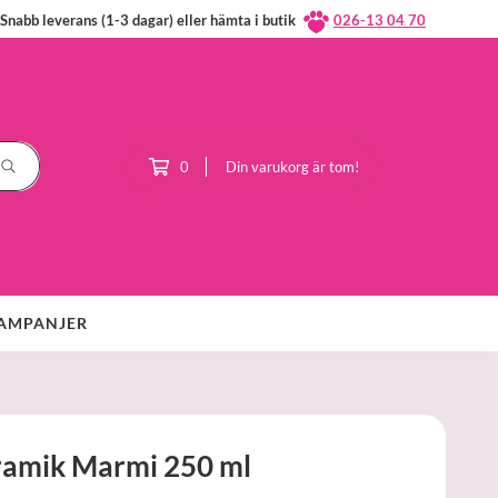
Snabb leverans (1-3 dagar) eller hämta i butik
026-13 04 70
0
Din varukorg är tom!
AMPANJER
ramik Marmi 250 ml