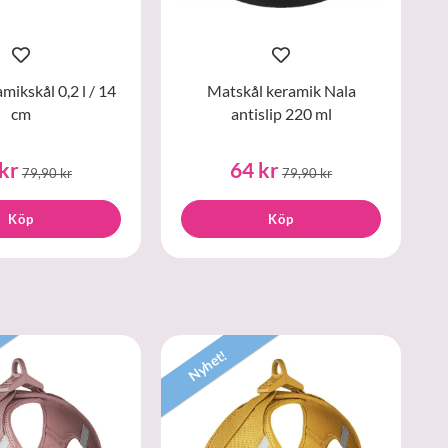
mikskål 0,2 l / 14
Matskål keramik Nala
cm
antislip 220 ml
kr
64 kr
79,90 kr
79,90 kr
Köp
Köp
Nyhet!