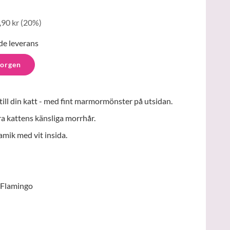
,90 kr
(
20
%)
de leverans
korgen
till din katt - med fint marmormönster på utsidan.
öra kattens känsliga morrhår.
amik med vit insida.
 Flamingo