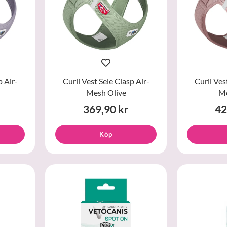
p Air-
Curli Vest Sele Clasp Air-
Curli Ves
Mesh Olive
Me
369,90 kr
42
Köp