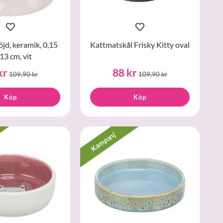
öjd, keramik, 0,15
Kattmatskål Frisky Kitty oval
 13 cm, vit
kr
88 kr
109,90 kr
109,90 kr
Köp
Köp
Kampanj