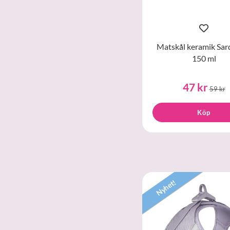
Matskål keramik Sard
150 ml
47 kr
59 kr
Köp
Nyhet!