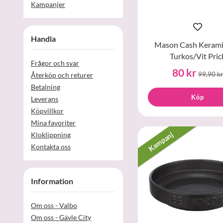
Kampanjer
Handla
Mason Cash Kerami
Turkos/Vit Pric
Frågor och svar
80 kr
99,90 kr
Återköp och returer
Betalning
Köp
Leverans
Köpvillkor
Mina favoriter
Kampanj
Kloklippning
Kontakta oss
Information
Om oss - Valbo
Om oss - Gävle City