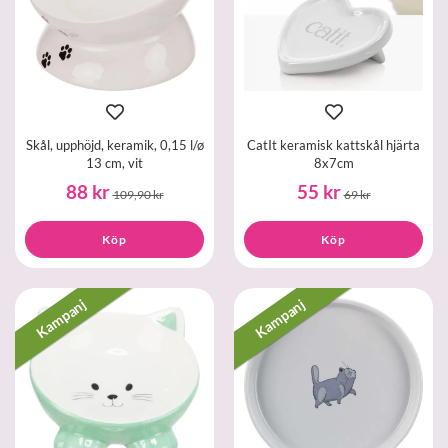
Skål, upphöjd, keramik, 0,15 l/ø
CatIt keramisk kattskål hjärta
13 cm, vit
8x7cm
88 kr
55 kr
109,90 kr
69 kr
Köp
Köp
Kampanj
Kampanj