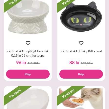
Kampanj
Kampanj
Kattmatskål upphöjd, keramik,
Kattmatskål Frisky Kitty oval
0,15l ø 13 cm, ljustaupe
96 kr
88 kr
119,90 kr
109,90 kr
Köp
Köp
Kampanj
Kampanj