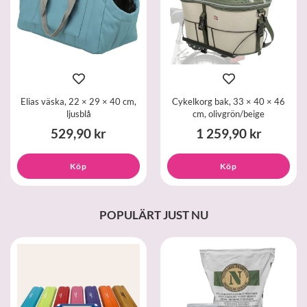
Elias väska, 22 × 29 × 40 cm,
Cykelkorg bak, 33 × 40 × 46
ljusblå
cm, olivgrön/beige
529,90 kr
1 259,90 kr
Köp
Köp
POPULÄRT JUST NU