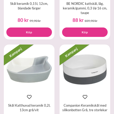
Skål keramik 0,15l, 12cm,
BE NORDIC kattskål, låg,
blandade färger
keramik/gummi, 0,3 l/ø 16 cm,
taupe
80 kr
88 kr
99,90 kr
109,90 kr
Köp
Köp
Kampanj
Kampanj
Skål Katthuvud keramik 0,2l,
Companion Keramikskål med
13cm grå/vit
silikonbotten Grå, tre storlekar