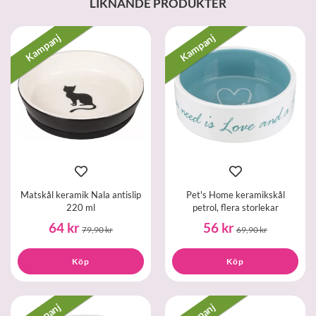
LIKNANDE PRODUKTER
Kampanj
Kampanj
Matskål keramik Nala antislip
Pet's Home keramikskål
220 ml
petrol, flera storlekar
64 kr
56 kr
79,90 kr
69,90 kr
Köp
Köp