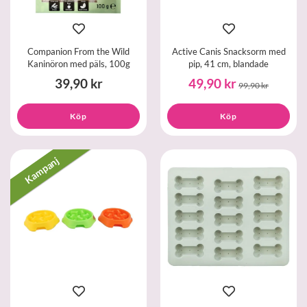
Companion From the Wild
Active Canis Snacksorm med
Kaninöron med päls, 100g
pip, 41 cm, blandade
39,90 kr
49,90 kr
99,90 kr
Köp
Köp
Kampanj