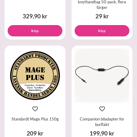
knythandtag 50-pack, flera
färger
329,90 kr
29 kr
Köp
Köp
Standardt Mage Plus 150g
Companion biladapter for
burfläkt
209 kr
199,90 kr