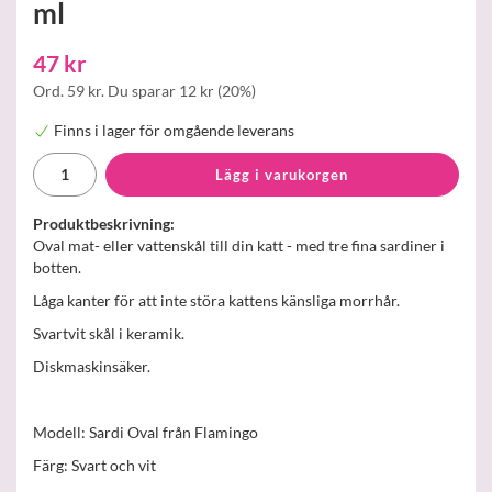
ml
47 kr
Ord.
59 kr
. Du sparar
12 kr
(
20
%)
Finns i lager för omgående leverans
Lägg i varukorgen
Produktbeskrivning:
Oval mat- eller vattenskål till din katt - med tre fina sardiner i
botten.
Låga kanter för att inte störa kattens känsliga morrhår.
Svartvit skål i keramik.
Diskmaskinsäker.
Modell: Sardi Oval från Flamingo
Färg: Svart och vit