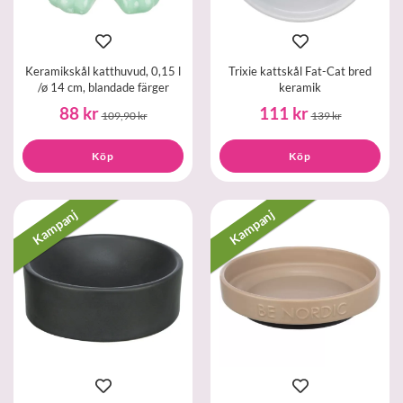
Keramikskål katthuvud, 0,15 l
Trixie kattskål Fat-Cat bred
/ø 14 cm, blandade färger
keramik
88 kr
111 kr
109,90 kr
139 kr
Köp
Köp
Kampanj
Kampanj