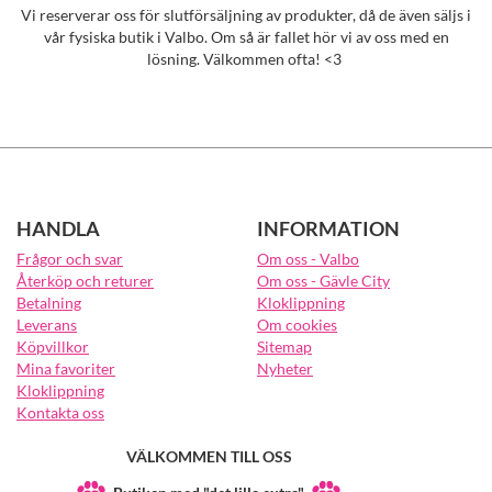
Vi reserverar oss för slutförsäljning av produkter, då de även säljs i
vår fysiska butik i Valbo. Om så är fallet hör vi av oss med en
lösning. Välkommen ofta! <3
HANDLA
INFORMATION
Frågor och svar
Om oss - Valbo
Återköp och returer
Om oss - Gävle City
Betalning
Kloklippning
Leverans
Om cookies
Köpvillkor
Sitemap
Mina favoriter
Nyheter
Kloklippning
Kontakta oss
VÄLKOMMEN TILL OSS