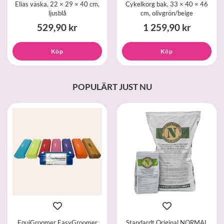
Elias väska, 22 × 29 × 40 cm,
Cykelkorg bak, 33 × 40 × 46
ljusblå
cm, olivgrön/beige
529,90 kr
1 259,90 kr
Köp
Köp
POPULÄRT JUST NU
EquiGroomer EasyGroomer
Standardt Original NORMAL