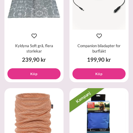
Kyldyna Soft grå, flera
Companion biladapter for
storlekar
burfläkt
239,90 kr
199,90 kr
Köp
Köp
Kampanj