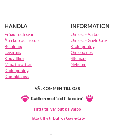
HANDLA
INFORMATION
Frågor och svar
Om oss - Valbo
Återköp och returer
Om oss - Gävle City
Betalning
Kloklippning
Leverans
Om cookies
Köpvillkor
Sitemap
Mina favoriter
Nyheter
Kloklippning
Kontakta oss
VÄLKOMMEN TILL OSS
Butiken med "det lilla extra"
Hitta till vår butik i Valbo
Hitta till vår butik i Gävle City