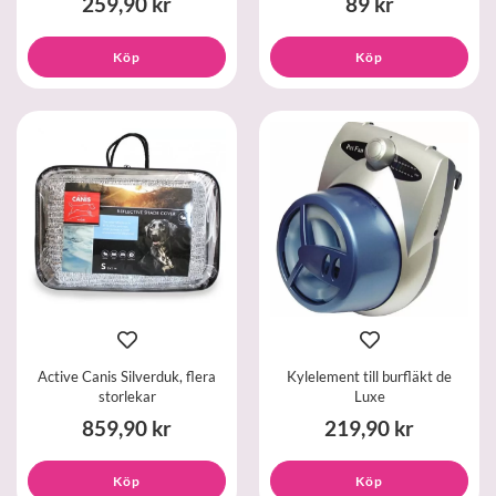
259,90 kr
89 kr
Köp
Köp
Active Canis Silverduk, flera
Kylelement till burfläkt de
storlekar
Luxe
859,90 kr
219,90 kr
Köp
Köp