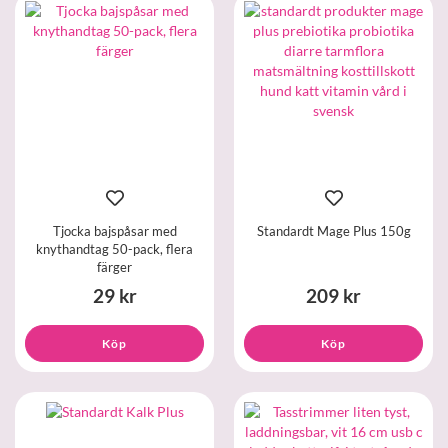
Tjocka bajspåsar med
Standardt Mage Plus 150g
knythandtag 50-pack, flera
färger
29 kr
209 kr
Köp
Köp