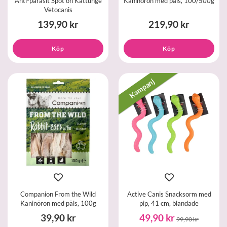
Anti-parasit Spot on Kattunge
Kaninöron med päls, 100/500g
Vetocanis
139,90 kr
219,90 kr
Köp
Köp
Kampanj
Companion From the Wild
Active Canis Snacksorm med
Kaninöron med päls, 100g
pip, 41 cm, blandade
39,90 kr
49,90 kr
99,90 kr