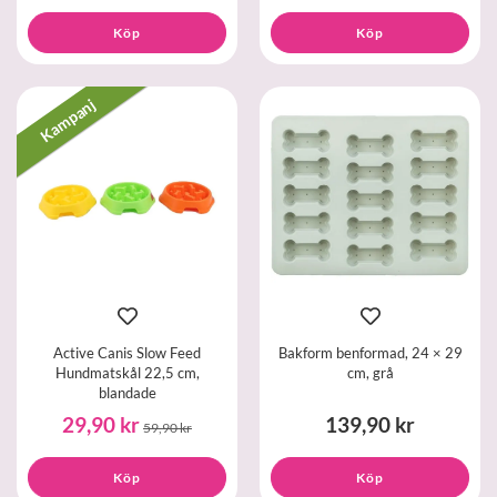
Köp
Köp
Kampanj
Active Canis Slow Feed
Bakform benformad, 24 × 29
Hundmatskål 22,5 cm,
cm, grå
blandade
29,90 kr
139,90 kr
59,90 kr
Köp
Köp