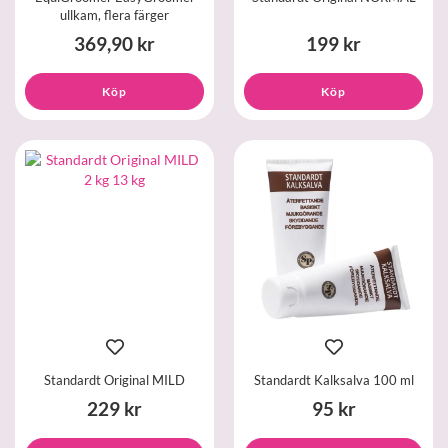
ullkam, flera färger
369,90 kr
199 kr
Köp
Köp
Standardt Original MILD
Standardt Kalksalva 100 ml
229 kr
95 kr