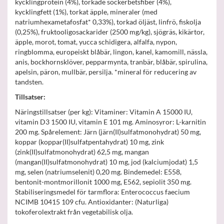
kycklingprotein (4%), torkade sockerbetsfiber (4%),
kycklingfett (1%), torkat äpple, mineraler (med
natriumhexametafosfat* 0,33%), torkad öljäst, linfrö, fiskolja
(0,25%), fruktooligosackarider (2500 mg/kg), sjögräs, kikärtor,
äpple, morot, tomat, yucca schidigera, alfalfa, nypon,
ringblomma, europeiskt blåbär, lingon, kanel, kamomill, nässla,
anis, bockhornsklöver, pepparmynta, tranbär, blåbär, spirulina,
apelsin, päron, mullbär, persilja. *mineral för reducering av
tandsten.
Tillsatser:
Näringstillsatser (per kg): Vitaminer: Vitamin A 15000 IU,
vitamin D3 1500 IU, vitamin E 101 mg. Aminosyror: L-karnitin
200 mg. Spårelement: Järn (järn(II)sulfatmonohydrat) 50 mg,
koppar (koppar(II)sulfatpentahydrat) 10 mg, zink
(zink(II)sulfatmonohydrat) 62,5 mg, mangan
(mangan(II)sulfatmonohydrat) 10 mg, jod (kalciumjodat) 1,5
mg, selen (natriumselenit) 0,20 mg. Bindemedel: E558,
bentonit-montmorillonit 1000 mg, E562, sepiolit 350 mg.
Stabiliseringsmedel för tarmflora: Enterococcus faecium
NCIMB 10415 109 cfu. Antioxidanter: (Naturliga)
tokoferolextrakt från vegetabilisk olja.