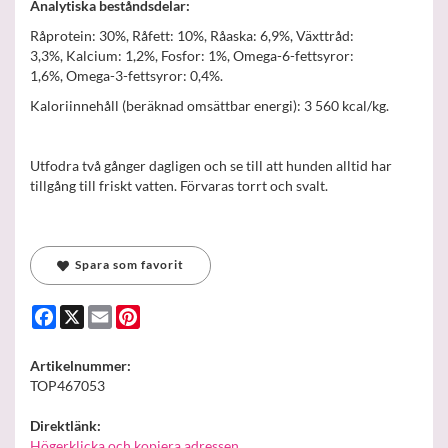
Analytiska beståndsdelar:
Råprotein: 30%, Råfett: 10%, Råaska: 6,9%, Växttråd:
3,3%, Kalcium: 1,2%, Fosfor: 1%, Omega-6-fettsyror:
1,6%, Omega-3-fettsyror: 0,4%.
Kaloriinnehåll (beräknad omsättbar energi): 3 560 kcal/kg.
Utfodra två gånger dagligen och se till att hunden alltid har
tillgång till friskt vatten. Förvaras torrt och svalt.
Spara som favorit
Facebook
X
Email
Pinterest
Artikelnummer:
TOP467053
Direktlänk:
Högerklicka och kopiera adressen