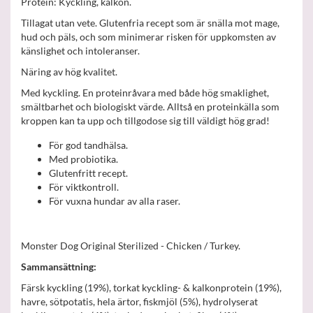
Protein: Kyckling, kalkon.
Tillagat utan vete. Glutenfria recept som är snälla mot mage,
hud och päls, och som minimerar risken för uppkomsten av
känslighet och intoleranser.
Näring av hög kvalitet.
Med kyckling. En proteinråvara med både hög smaklighet,
smältbarhet och biologiskt värde. Alltså en proteinkälla som
kroppen kan ta upp och tillgodose sig till väldigt hög grad!
För god tandhälsa.
Med probiotika.
Glutenfritt recept.
För viktkontroll.
För vuxna hundar av alla raser.
Monster Dog Original Sterilized - Chicken / Turkey.
Sammansättning:
Färsk kyckling (19%), torkat kyckling- & kalkonprotein (19%),
havre, sötpotatis, hela ärtor, fiskmjöl (5%), hydrolyserat