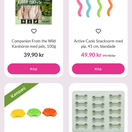
Companion From the Wild
Active Canis Snacksorm med
Kaninöron med päls, 100g
pip, 41 cm, blandade
39,90 kr
49,90 kr
99,90 kr
Köp
Köp
Kampanj