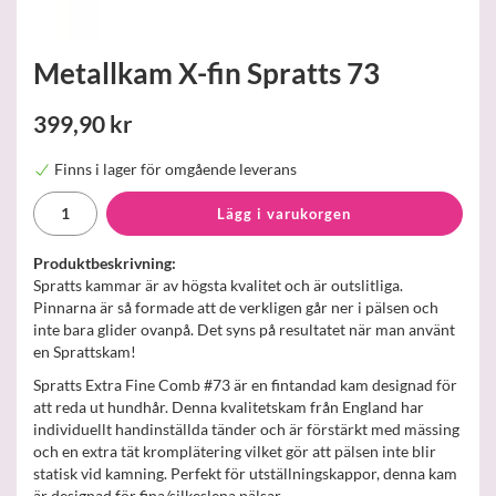
Metallkam X-fin Spratts 73
399,90 kr
Finns i lager för omgående leverans
Lägg i varukorgen
Produktbeskrivning:
Spratts kammar är av högsta kvalitet och är outslitliga.
Pinnarna är så formade att de verkligen går ner i pälsen och
inte bara glider ovanpå. Det syns på resultatet när man använt
en Sprattskam!
Spratts Extra Fine Comb #73 är en fintandad kam designad för
att reda ut hundhår. Denna kvalitetskam från England har
individuellt handinställda tänder och är förstärkt med mässing
och en extra tät kromplätering vilket gör att pälsen inte blir
statisk vid kamning. Perfekt för utställningskappor, denna kam
är designad för fina/silkeslena pälsar.