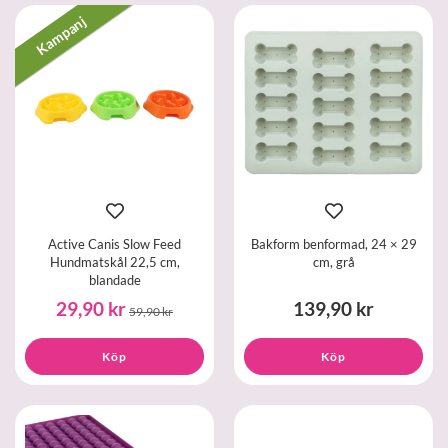
Kampanj
Active Canis Slow Feed
Bakform benformad, 24 × 29
Hundmatskål 22,5 cm,
cm, grå
blandade
29,90 kr
139,90 kr
59,90 kr
Köp
Köp