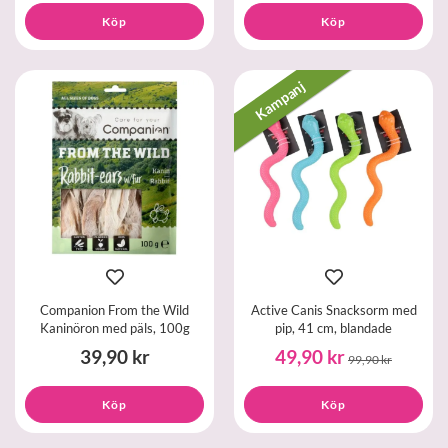
Köp
Köp
Kampanj
Companion From the Wild
Active Canis Snacksorm med
Kaninöron med päls, 100g
pip, 41 cm, blandade
39,90 kr
49,90 kr
99,90 kr
Köp
Köp