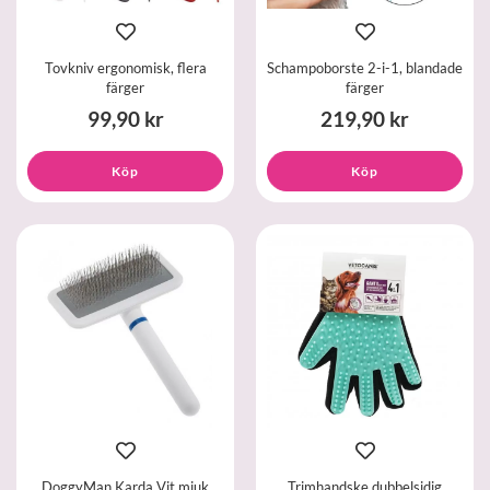
Tovkniv ergonomisk, flera
Schampoborste 2-i-1, blandade
färger
färger
99,90 kr
219,90 kr
Köp
Köp
DoggyMan Karda Vit mjuk
Trimhandske dubbelsidig