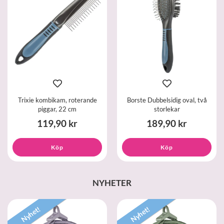
Trixie kombikam, roterande
Borste Dubbelsidig oval, två
piggar, 22 cm
storlekar
119,90 kr
189,90 kr
Köp
Köp
NYHETER
Nyhet!
Nyhet!