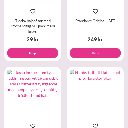
Tjocka bajspåsar med
Standardt Original LÄTT
knythandtag 50-pack, flera
färger
29 kr
249 kr
Köp
Köp