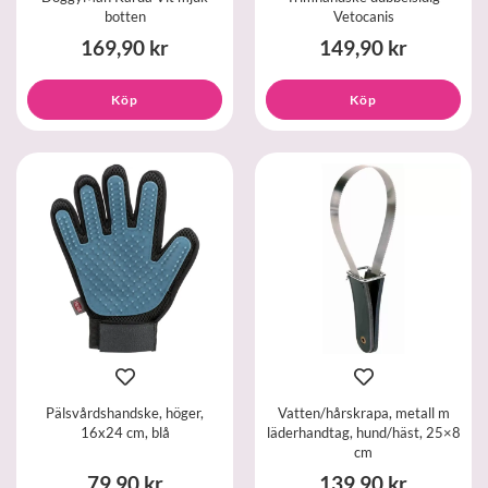
botten
Vetocanis
169,90 kr
149,90 kr
Köp
Köp
Pälsvårdshandske, höger,
Vatten/hårskrapa, metall m
16x24 cm, blå
läderhandtag, hund/häst, 25×8
cm
79,90 kr
139,90 kr