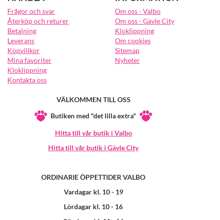
Frågor och svar
Om oss - Valbo
Återköp och returer
Om oss - Gävle City
Betalning
Kloklippning
Leverans
Om cookies
Köpvillkor
Sitemap
Mina favoriter
Nyheter
Kloklippning
Kontakta oss
VÄLKOMMEN TILL OSS
Butiken med "det lilla extra"
Hitta till vår butik i Valbo
Hitta till vår butik i Gävle City
ORDINARIE ÖPPETTIDER VALBO
Vardagar kl. 10 - 19
Lördagar kl. 10 - 16