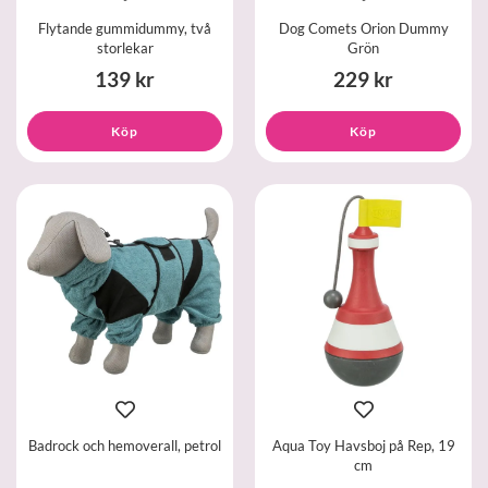
Flytande gummidummy, två
Dog Comets Orion Dummy
storlekar
Grön
139 kr
229 kr
Köp
Köp
Badrock och hemoverall, petrol
Aqua Toy Havsboj på Rep, 19
cm