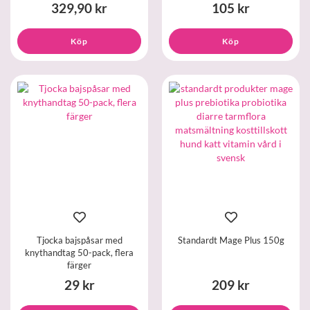
329,90 kr
105 kr
Köp
Köp
Tjocka bajspåsar med
Standardt Mage Plus 150g
knythandtag 50-pack, flera
färger
29 kr
209 kr