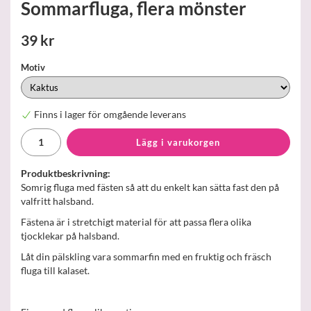
Sommarfluga, flera mönster
39 kr
Motiv
Finns i lager för omgående leverans
Lägg i varukorgen
Produktbeskrivning:
Somrig fluga med fästen så att du enkelt kan sätta fast den på
valfritt halsband.
Fästena är i stretchigt material för att passa flera olika
tjocklekar på halsband.
Låt din pälskling vara sommarfin med en fruktig och fräsch
fluga till kalaset.