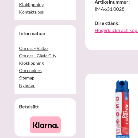
Artikelnummer:
Kloklippning
IMA631.0028
Kontakta oss
Direktlänk:
Högerklicka och kop
Information
Om oss - Valbo
Om oss - Gävle City
Kloklippning
Om cookies
Sitemap
Nyheter
Betalsätt