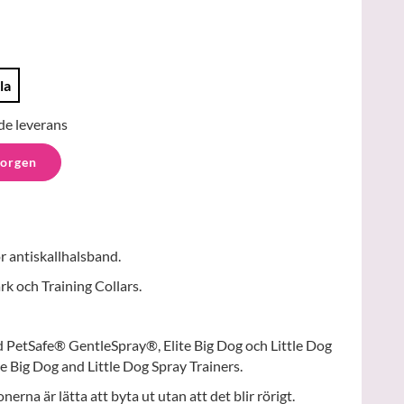
la
de leverans
korgen
ör antiskallhalsband.
rk och Training Collars.
 PetSafe® GentleSpray®, Elite Big Dog och Little Dog
te Big Dog and Little Dog Spray Trainers.
erna är lätta att byta ut utan att det blir rörigt.