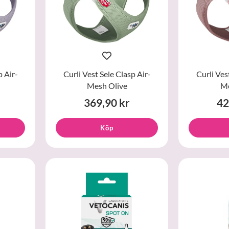
p Air-
Curli Vest Sele Clasp Air-
Curli Ves
Mesh Olive
Me
369,90 kr
42
Köp