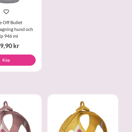
e Off Bullet
tagning hund och
lp 946 ml
9,90 kr
Köp