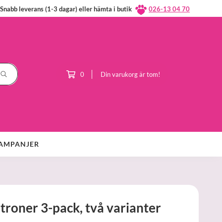
Snabb leverans (1-3 dagar) eller hämta i butik
026-13 04 70
0
Din varukorg är tom!
AMPANJER
atroner 3-pack, två varianter