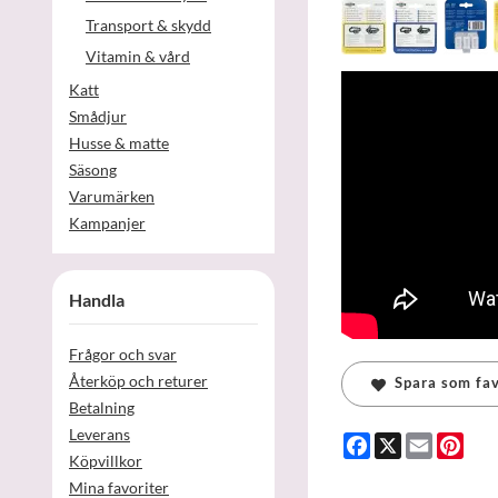
Transport & skydd
Vitamin & vård
Katt
Smådjur
Husse & matte
Säsong
Varumärken
Kampanjer
Handla
Frågor och svar
Återköp och returer
Spara som fav
Betalning
Leverans
Facebook
X
Email
Pint
Köpvillkor
Mina favoriter