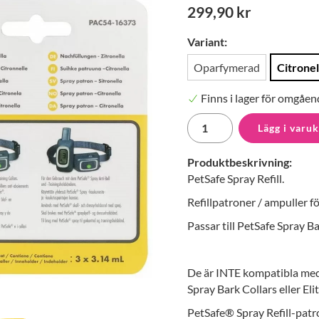
299,90 kr
Variant:
Oparfymerad
Citronel
Finns i lager för omgåen
Lägg i varu
Produktbeskrivning:
PetSafe Spray Refill.
Refillpatroner / ampuller f
Passar till PetSafe Spray Ba
De är INTE kompatibla med
Spray Bark Collars eller Eli
PetSafe® Spray Refill-patron