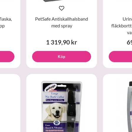
laska,
PetSafe Antiskallhalsband
Urin
opp
med spray
fläckbort
va
1 319,90 kr
6
Köp