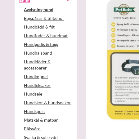
Hund
Avvisning hund
Bajspåsar & tillbehör
Hundbädd & filt
Hundfoder & hundmat
Hundgodis & tugg
Hundhalsband
Hundkläder &
accessoarer
Hundkoppel
Hundleksaker
Hundsele
Hundskor & hundsockor
Hundsport
Matskål & matbar
Pälsvård
Svalka & solskydd