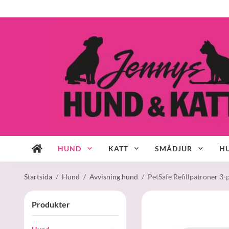
HUND
KATT
SMÅDJUR
HU
Startsida
/
Hund
/
Avvisning hund
/
PetSafe Refillpatroner 3-p
Produkter