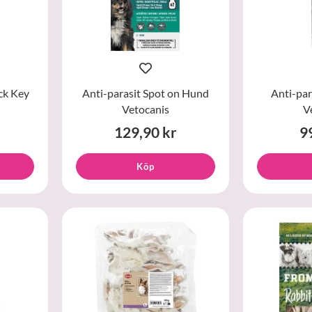
ck Key
Anti-parasit Spot on Hund
Anti-par
Vetocanis
V
129,90 kr
9
Köp