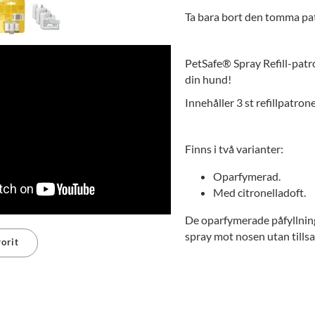
Ta bara bort den tomma pa
PetSafe® Spray Refill-patr
din hund!
Innehåller 3 st refillpatron
Finns i två varianter:
Oparfymerad.
Med citronelladoft.
De oparfymerade påfyllning
spray mot nosen utan tillsa
orit
erest