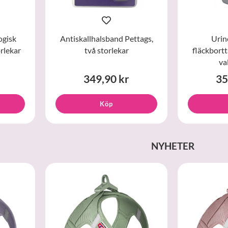
ogisk
Antiskallhalsband Pettags,
Urin
orlekar
två storlekar
fläckbort
va
349,90 kr
35
Köp
NYHETER