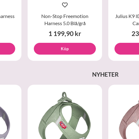
harness
Non-Stop Freemotion
Julius K9 
Harness 5.0 Blå/grå
Ca
1 199,90 kr
23
Köp
NYHETER