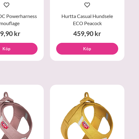
IDC Powerharness
Hurtta Casual Hundsele
mouflage
ECO Peacock
9,90 kr
459,90 kr
Köp
Köp