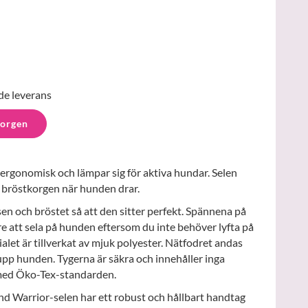
de leverans
korgen
rgonomisk och lämpar sig för aktiva hundar. Selen
r bröstkorgen när hunden drar.
sen och bröstet så att den sitter perfekt. Spännena på
e att sela på hunden eftersom du inte behöver lyfta på
let är tillverkat av mjuk polyester. Nätfodret andas
upp hunden. Tygerna är säkra och innehåller inga
 med Öko-Tex-standarden.
d Warrior-selen har ett robust och hållbart handtag