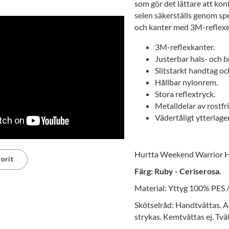
som gör det lättare att kon
selen säkerställs genom sp
och kanter med 3M-reflexer
3M-reflexkanter.
Justerbar hals- och 
Slitstarkt handtag och 
Hållbar nylonrem.
Stora reflextryck.
Metalldelar av rostfrit
Vädertåligt ytterlag
Hurtta Weekend Warrior H
orit
Färg: Ruby - Ceriserosa.
erest
Material: Yttyg 100% PES 
Skötselråd: Handtvättas. A
strykas. Kemtvättas ej. Tvä