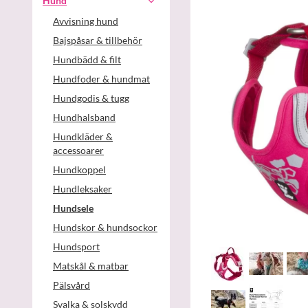
Hund
Avvisning hund
Bajspåsar & tillbehör
Hundbädd & filt
Hundfoder & hundmat
Hundgodis & tugg
Hundhalsband
Hundkläder &
accessoarer
Hundkoppel
Hundleksaker
Hundsele
Hundskor & hundsockor
Hundsport
Matskål & matbar
Pälsvård
Svalka & solskydd