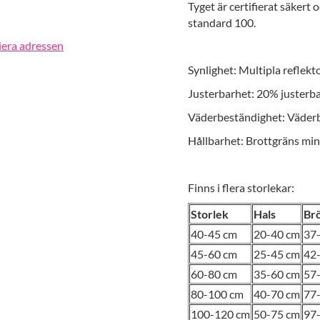
Tyget är certifierat säkert
standard 100.
iera adressen
Synlighet: Multipla reflekt
Justerbarhet: 20% justerba
Väderbeständighet: Väder
Hållbarhet: Brottgräns mi
Finns i flera storlekar:
Storlek
Hals
Br
40-45 cm
20-40 cm
37
45-60 cm
25-45 cm
42
60-80 cm
35-60 cm
57
80-100 cm
40-70 cm
77
100-120 cm
50-75 cm
97