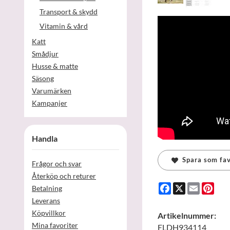
Transport & skydd
Vitamin & vård
Katt
Smådjur
Husse & matte
Säsong
Varumärken
Kampanjer
Handla
Spara som fav
Frågor och svar
Återköp och returer
Facebook
X
Email
Pint
Betalning
Leverans
Köpvillkor
Artikelnummer:
Mina favoriter
ELDH934114