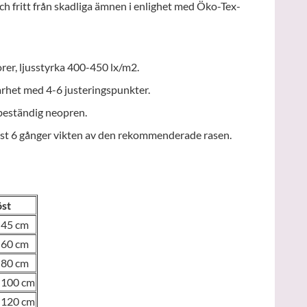
 och fritt från skadliga ämnen i enlighet med Öko-Tex-
orer, ljusstyrka 400-450 lx/m2.
rhet med 4-6 justeringspunkter.
beständig neopren.
nst 6 gånger vikten av den rekommenderade rasen.
öst
-45 cm
-60 cm
-80 cm
-100 cm
-120 cm