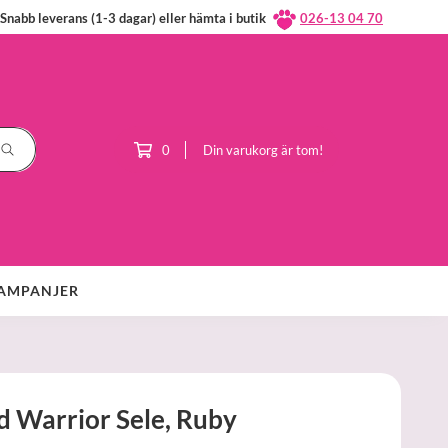
Snabb leverans (1-3 dagar) eller hämta i butik
026-13 04 70
0
Din varukorg är tom!
AMPANJER
 Warrior Sele, Ruby