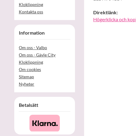
Kloklippning
Kontakta oss
Direktlänk:
Högerklicka och kop
Information
Om oss - Valbo
Om oss - Gävle City
Kloklippning
Om cookies
Sitemap
Nyheter
Betalsätt