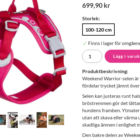
699,90 kr
Storlek:
100-120 cm
Finns i lager för omgåen
Lägg i varu
Produktbeskrivning:
Weekend Warrior-selen är e
fördelar trycket jämnt öve
Selen kan justeras runt hal
bröstremmen gör det lättar
hundens framben. Ytmateria
utan att skava eller värma 
skadliga ämnen i enlighet
Den bakre delen av Weeken