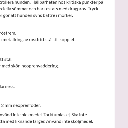
trollera hunden. Hållbarheten hos kritiska punkter på
eciella sömmar och har testats med dragprov. Tryck
 gör att hunden syns bättre i mörker.
bröstrem.
metallring av rostfritt stål till kopplet.
t stål.
er med skön neoprenvaddering.
arness.
/ 2 mm neoprenfoder.
nvänd inte blekmedel. Torktumlas ej. Ska inte
tta med liknande färger. Använd inte sköljmedel.